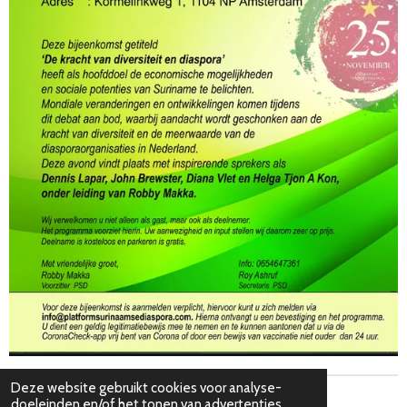
Deze website gebruikt cookies voor analyse-
doeleinden en/of het tonen van advertenties.
© 2020 - 2026 Platform Surinaamse Diaspora